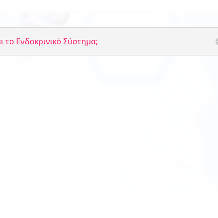
αι το Ενδοκρινικό Σύστημα;