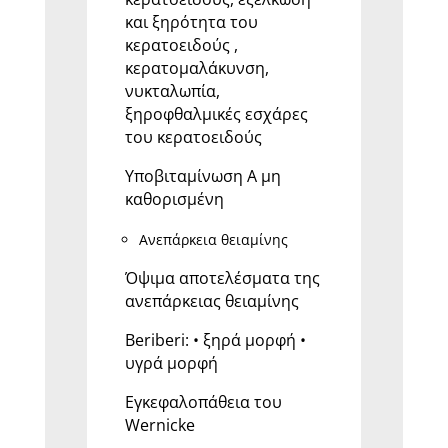
και ξηρότητα του
κερατοειδούς ,
κερατομαλάκυνση,
νυκταλωπία,
ξηροφθαλμικές εσχάρες
του κερατοειδούς
Υποβιταμίνωση Α μη
καθορισμένη
Ανεπάρκεια θειαμίνης
Όψιμα αποτελέσματα της
ανεπάρκειας θειαμίνης
Beriberi: • ξηρά μορφή •
υγρά μορφή
Εγκεφαλοπάθεια του
Wernicke