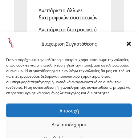
Ανεπάρκεια άλλων
διατροφικών συστατικών
Ανεπάρκεια διατροφικού
συστατικού μη
καθορισμένη
Διαχείριση Συγκατάθεσης
Aφυδάτωση
Για να παρέχουμε την καλύτερη εμπειρία, χρησιμοποιούμε τεχνολογίες
όπως cookies για την αποθήκευση ή/και την πρόσβαση σε πληροφορίες
Ανεπάρκεια των βασικών
συσκευών. Η συγκατάθεση για τις εν λόγω τεχνολογίες θα μας επιτρέψει
λιπαρών οξέων
να επεξεργαστούμε δεδομένα προσωπικού χαρακτήρα, όπως
συμπεριφορά περιήγησης ή μοναδικά αναγνωριστικά σε αυτόν τον
Μη ισολογισμένη
ιστότοπο. Η μη συγκατάθεση ή η ανάκληση της συγκατάθεσης, μπορεί να
επηρεάσει αρνητικά ορισμένες λειτουργίες και δυνατότητες.
πρόσληψη συστατικών
διατροφής
Αποδοχή
Δεν αποδέχομαι