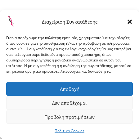
ακριβώς στο χώρο όπου βρισκόταν το μαγαζί του. Ο
σύζυγός της είναι τραπεζικό στέλεχος και
διπλωματούχος βυζαντινής μουσικής.
Διαχείριση Συγκατάθεσης
Είναι πνευματική μητέρα του Λουκά, θετή μητέρα
της Βιβής και της γατούλας Μιλού και βιολογική
Για να παρέχουμε την καλύτερη εμπειρία, χρησιμοποιούμε τεχνολογίες
μητέρα των διδύμων Λευτέρη και Άγγελου.
όπως cookies για την αποθήκευση ή/και την πρόσβαση σε πληροφορίες
συσκευών. Η συγκατάθεση για τις εν λόγω τεχνολογίες θα μας επιτρέψει
να επεξεργαστούμε δεδομένα προσωπικού χαρακτήρα, όπως
συμπεριφορά περιήγησης ή μοναδικά αναγνωριστικά σε αυτόν τον
ßy
site4doctor
and
MyMedical
ιστότοπο. Η μη συγκατάθεση ή η ανάκληση της συγκατάθεσης, μπορεί να
επηρεάσει αρνητικά ορισμένες λειτουργίες και δυνατότητες.
Αποδοχή
Δεν αποδέχομαι
Προβολή προτιμήσεων
Πολιτική Cookies